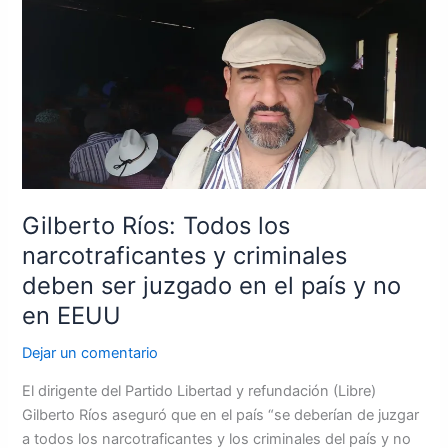
Todos
los
narcotraficantes
y
criminales
deben
ser
juzgado
en
Gilberto Ríos: Todos los
el
narcotraficantes y criminales
país
deben ser juzgado en el país y no
y
no
en EEUU
en
Dejar un comentario
EEUU
El dirigente del Partido Libertad y refundación (Libre)
Gilberto Ríos aseguró que en el país “se deberían de juzgar
a todos los narcotraficantes y los criminales del país y no