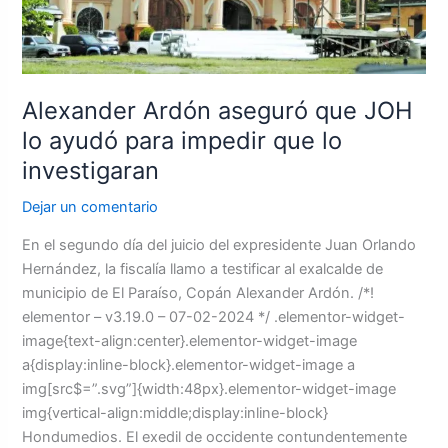
para
impedir
que
lo
investigaran
Alexander Ardón aseguró que JOH
lo ayudó para impedir que lo
investigaran
Dejar un comentario
En el segundo día del juicio del expresidente Juan Orlando
Hernández, la fiscalía llamo a testificar al exalcalde de
municipio de El Paraíso, Copán Alexander Ardón. /*!
elementor – v3.19.0 – 07-02-2024 */ .elementor-widget-
image{text-align:center}.elementor-widget-image
a{display:inline-block}.elementor-widget-image a
img[src$=”.svg”]{width:48px}.elementor-widget-image
img{vertical-align:middle;display:inline-block}
Hondumedios. El exedil de occidente contundentemente