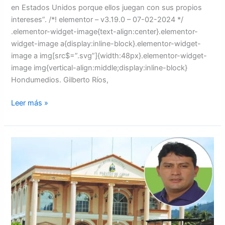
en Estados Unidos porque ellos juegan con sus propios
intereses”. /*! elementor – v3.19.0 – 07-02-2024 */
.elementor-widget-image{text-align:center}.elementor-
widget-image a{display:inline-block}.elementor-widget-
image a img[src$=”.svg”]{width:48px}.elementor-widget-
image img{vertical-align:middle;display:inline-block}
Hondumedios. Gilberto Ríos,
Leer más »
Alexander
Ardón
aseguró
que
JOH
lo
ayudó