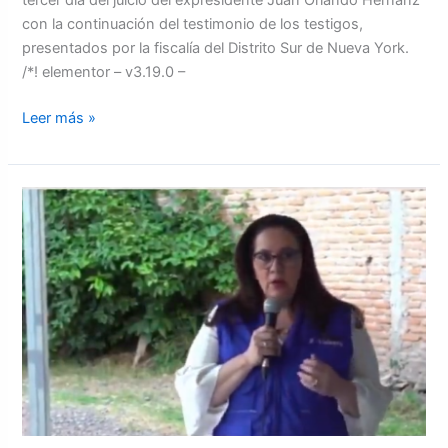
tercer día del juicio del expresidente Juan Orlando Hernanz
con la continuación del testimonio de los testigos,
presentados por la fiscalía del Distrito Sur de Nueva York.
/*! elementor – v3.19.0 –
Leer más »
Ana
García:
“La
fiscalía
no
tiene
grabaciones
ni
correos
electrónicos”