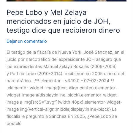
dice
Pepe Lobo y Mel Zelaya
que
recibieron
mencionados en juicio de JOH,
dinero
testigo dice que recibieron dinero
Dejar un comentario
El testigo de la fiscalía de Nueva York, José Sánchez, en el
juicio por narcotráfico del expresidente JOH aseguró que
los expresidentes Manuel Zelaya Rosales (2006-2009)
y Porfirio Lobo (2010-2014), recibieron en 2005 dinero del
narcotráfico. /*! elementor – v3.19.0 – 07-02-2024 */
.elementor-widget-image{text-align:center}.elementor-
widget-image a{display:inline-block}.elementor-widget-
image a img[src$=”.svg”]{width:48px}.elementor-widget-
image img{vertical-align:middle;display:inline-block} La
fiscalía le pregunto a Sánchez En 2005, ¿Pepe Lobo se
postuló