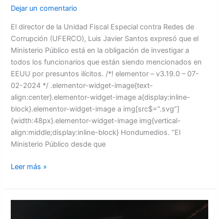
Javier
Dejar un comentario
Santos
El director de la Unidad Fiscal Especial contra Redes de
Corrupción (UFERCO), Luis Javier Santos expresó que el
Ministerio Público está en la obligación de investigar a
todos los funcionarios que están siendo mencionados en
EEUU por presuntos ilícitos. /*! elementor – v3.19.0 – 07-
02-2024 */ .elementor-widget-image{text-
align:center}.elementor-widget-image a{display:inline-
block}.elementor-widget-image a img[src$=”.svg”]
{width:48px}.elementor-widget-image img{vertical-
align:middle;display:inline-block} Hondumedios. “El
Ministerio Público desde que
Leer más »
Gilberto
Ríos: