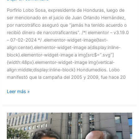
Porfirio Lobo Sosa, expresidente de Honduras, luego de
ser mencionado en el juicio de Juan Orlando Hernández,
por narcotráfico aseguró que “jamás ha tenido acuerdo o
recibió dinero de narcotraficantes”. /*! elementor – v3.19.0
– 07-02-2024 */ .elementor-widget-image{text-
align:center}.elementor-widget-image a{display:inline-
block}.elementor-widget-image a img[src$=”.svg”]
{width:48px}.elementor-widget-image img{vertical-
align:middle;display:inline-block} Hondumedios. Lobo
manifestó que la campaña del 2005 y 2009, fue hace 20
Leer más »
Declaración
de
José
Sánchez