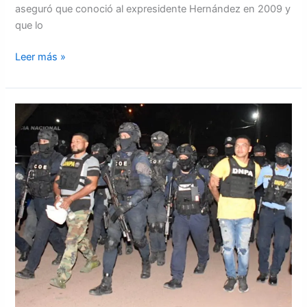
aseguró que conoció al expresidente Hernández en 2009 y
que lo
Leer más »
Autoridades
hondureñas
extraditaran
este
jueves
a
tres
hondureños
a
EEUU