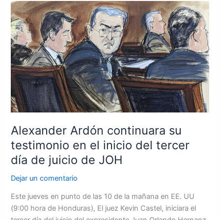
Alexander
Ardón
continuara
su
testimonio
en
el
inicio
del
tercer
día
Alexander Ardón continuara su
de
testimonio en el inicio del tercer
juicio
día de juicio de JOH
de
JOH
Dejar un comentario
Este jueves en punto de las 10 de la mañana en EE. UU
(9:00 hora de Honduras), El juez Kevin Castel, iniciara el