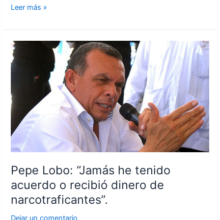
Leer más »
Pepe
Lobo:
“Jamás
he
tenido
acuerdo
o
recibió
dinero
de
narcotraficantes”.
Pepe Lobo: “Jamás he tenido
acuerdo o recibió dinero de
narcotraficantes”.
Dejar un comentario