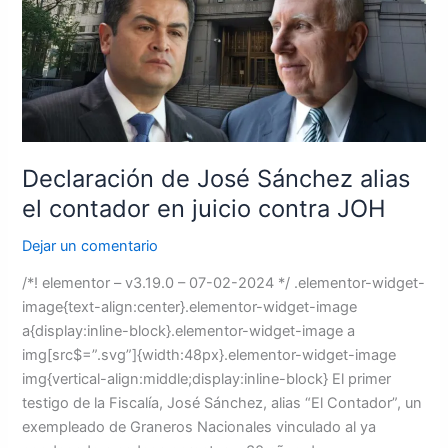
alias
el
contador
en
juicio
contra
JOH
Declaración de José Sánchez alias
el contador en juicio contra JOH
Dejar un comentario
/*! elementor – v3.19.0 – 07-02-2024 */ .elementor-widget-
image{text-align:center}.elementor-widget-image
a{display:inline-block}.elementor-widget-image a
img[src$=”.svg”]{width:48px}.elementor-widget-image
img{vertical-align:middle;display:inline-block} El primer
testigo de la Fiscalía, José Sánchez, alias “El Contador”, un
exempleado de Graneros Nacionales vinculado al ya