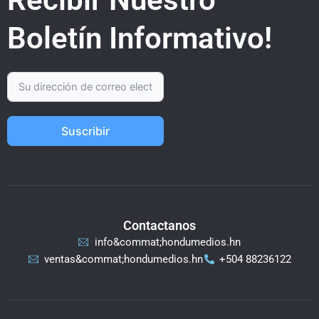
Boletín Informativo!
Suscribir
Contactanos
info&commat;hondumedios.hn
ventas&commat;hondumedios.hn
+504 88236122