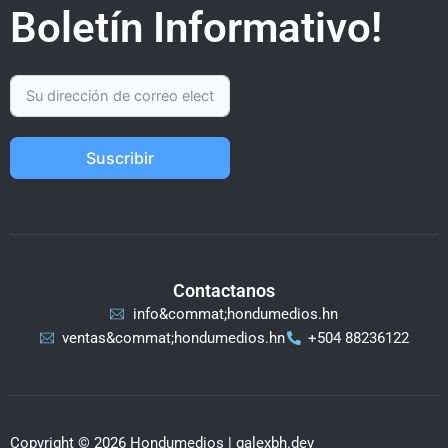
Boletín Informativo!
Suscribir
Contactanos
info&commat;hondumedios.hn
ventas&commat;hondumedios.hn
+504 88236122
Copyright © 2026 Hondumedios | galexbh.dev