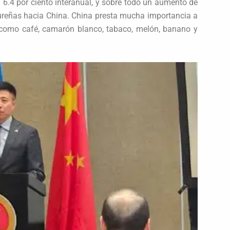
 6.4 por ciento interanual, y sobre todo un aumento de
dureñas hacia China. China presta mucha importancia a
 como café, camarón blanco, tabaco, melón, banano y