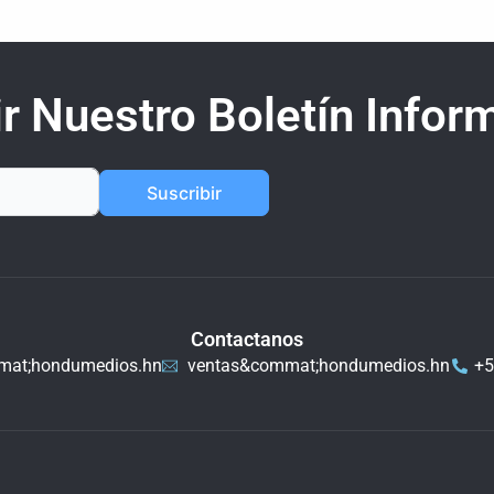
r Nuestro Boletín Inform
Suscribir
Contactanos
mat;hondumedios.hn
ventas&commat;hondumedios.hn
+5