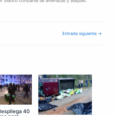
ser blanco constante de amenazas y ataques.
Entrada siguiente
→
despliega 40