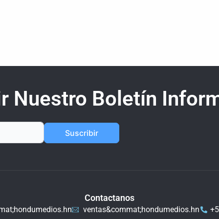
r Nuestro Boletín Inform
Suscribir
Contactanos
mat;hondumedios.hn
ventas&commat;hondumedios.hn
+5