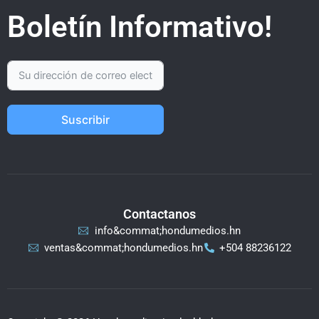
Boletín Informativo!
Suscribir
Contactanos
info&commat;hondumedios.hn
ventas&commat;hondumedios.hn
+504 88236122