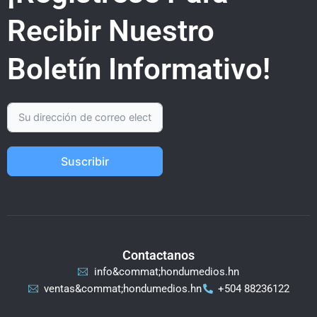
Recibir Nuestro
Boletín Informativo!
Suscribir
Contactanos
info&commat;hondumedios.hn
ventas&commat;hondumedios.hn
+504 88236122