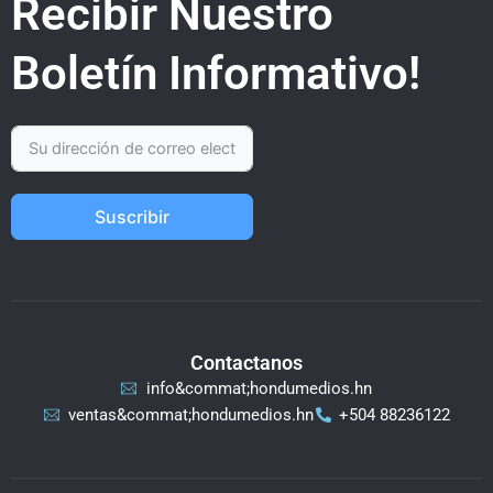
Recibir Nuestro
Boletín Informativo!
Suscribir
Contactanos
info&commat;hondumedios.hn
ventas&commat;hondumedios.hn
+504 88236122