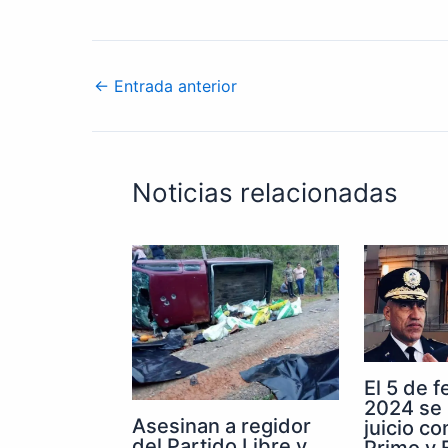
←
Entrada anterior
Noticias relacionadas
El 5 de 
2024 se 
Asesinan a regidor
juicio co
del Partido Libre y
Primo y E