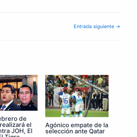
Entrada siguiente
→
febrero de
realizará el
Agónico empate de la
ntra JOH, El
selección ante Qatar
l Tigre