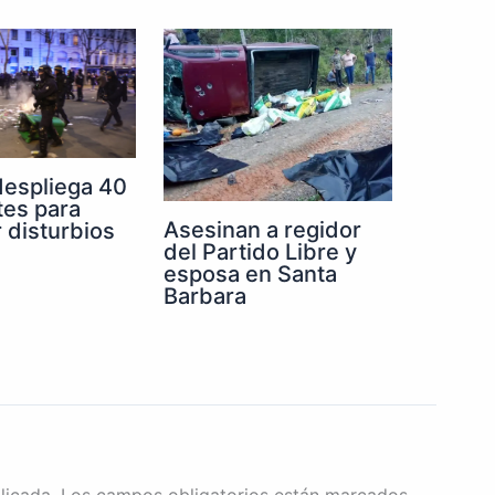
despliega 40
tes para
Asesinan a regidor
r disturbios
del Partido Libre y
esposa en Santa
Barbara
licada.
Los campos obligatorios están marcados