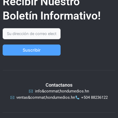
Recibir Nuestro
Boletín Informativo!
Suscribir
Contactanos
info&commat;hondumedios.hn
ventas&commat;hondumedios.hn
+504 88236122