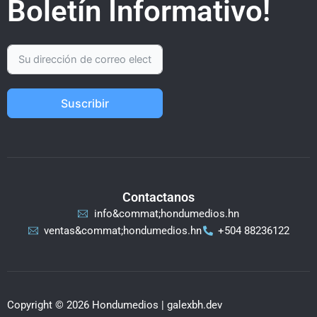
Boletín Informativo!
Suscribir
Contactanos
info&commat;hondumedios.hn
ventas&commat;hondumedios.hn
+504 88236122
Copyright © 2026 Hondumedios | galexbh.dev