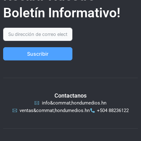
Boletín Informativo!
Suscribir
Contactanos
info&commat;hondumedios.hn
ventas&commat;hondumedios.hn
+504 88236122