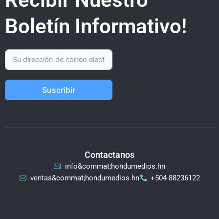
Boletín Informativo!
Suscribir
Contactanos
info&commat;hondumedios.hn
ventas&commat;hondumedios.hn
+504 88236122