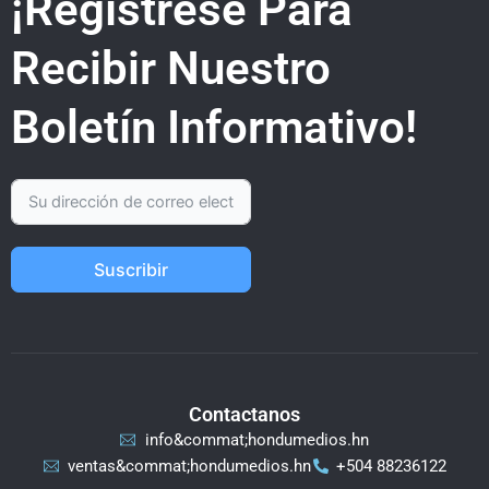
¡Regístrese Para
Recibir Nuestro
Boletín Informativo!
Suscribir
Contactanos
info&commat;hondumedios.hn
ventas&commat;hondumedios.hn
+504 88236122