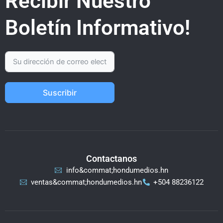
Recibir Nuestro
Boletín Informativo!
Suscribir
Contactanos
info&commat;hondumedios.hn
ventas&commat;hondumedios.hn
+504 88236122