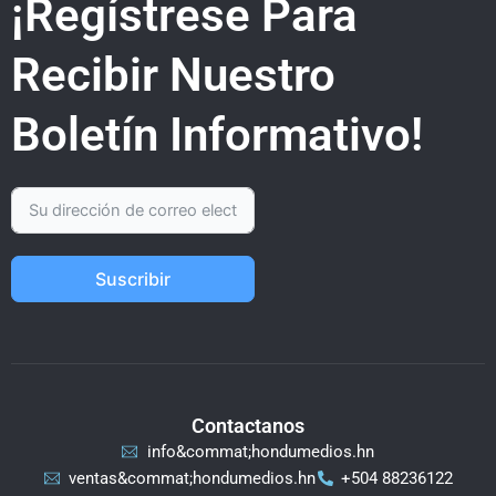
¡Regístrese Para
Recibir Nuestro
Boletín Informativo!
Suscribir
Contactanos
info&commat;hondumedios.hn
ventas&commat;hondumedios.hn
+504 88236122