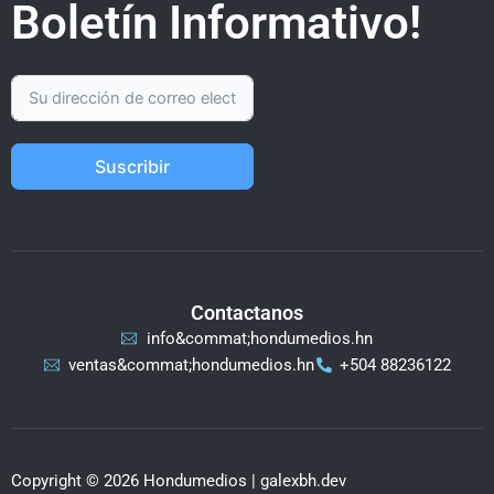
Boletín Informativo!
Suscribir
Contactanos
info&commat;hondumedios.hn
ventas&commat;hondumedios.hn
+504 88236122
Copyright © 2026 Hondumedios | galexbh.dev