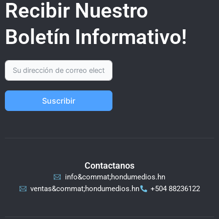
Recibir Nuestro
Boletín Informativo!
Suscribir
Contactanos
info&commat;hondumedios.hn
ventas&commat;hondumedios.hn
+504 88236122