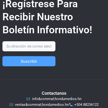
¡Regístrese Para
Recibir Nuestro
Boletín Informativo!
Suscribir
Contactanos
info&commat;hondumedios.hn
ventas&commat;hondumedios.hn
+504 88236122