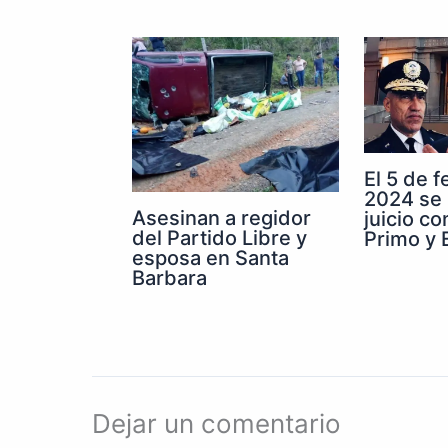
El 5 de 
2024 se 
Asesinan a regidor
juicio co
del Partido Libre y
Primo y E
esposa en Santa
Barbara
Dejar un comentario