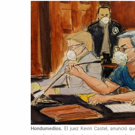
Hondumedios.
El juez Kevin Castel, anunció qu