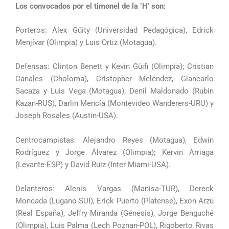
Los convocados por el timonel de la ‘H’ son:
Porteros: Alex Güity (Universidad Pedagógica), Edrick
Menjívar (Olimpia) y Luis Ortiz (Motagua).
Defensas: Clinton Benett y Kevin Güifi (Olimpia); Cristian
Canales (Choloma), Cristopher Meléndez, Giancarlo
Sacaza y Luis Vega (Motagua); Denil Maldonado (Rubin
Kazan-RUS), Darlin Mencía (Montevideo Wanderers-URU) y
Joseph Rosales (Austin-USA).
Centrocampistas: Alejandro Reyes (Motagua), Edwin
Rodríguez y Jorge Álvarez (Olimpia); Kervin Arriaga
(Levante-ESP) y David Ruiz (Inter Miami-USA).
Delanteros: Alenis Vargas (Manisa-TUR), Dereck
Moncada (Lugano-SUI), Erick Puerto (Platense), Exon Arzú
(Real España), Jeffry Miranda (Génesis), Jorge Benguché
(Olimpia), Luis Palma (Lech Poznan-POL), Rigoberto Rivas