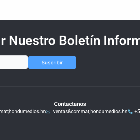
r Nuestro Boletín Inform
Suscribir
Contactanos
mat;hondumedios.hn
ventas&commat;hondumedios.hn
+5