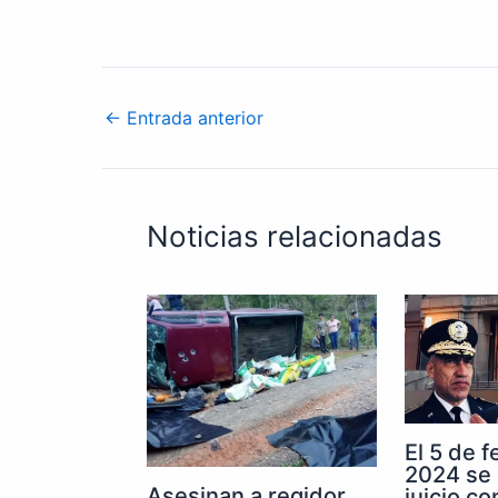
←
Entrada anterior
Noticias relacionadas
El 5 de 
2024 se 
Asesinan a regidor
juicio co