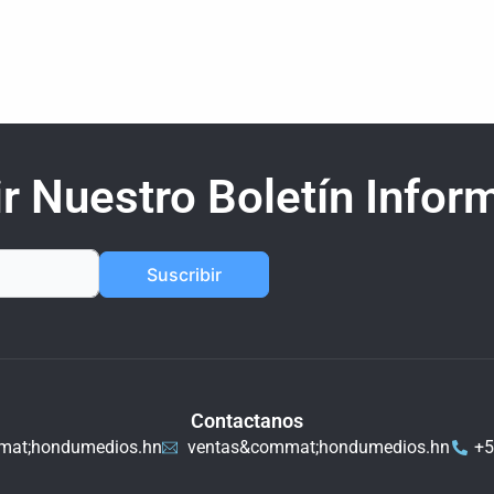
r Nuestro Boletín Inform
Suscribir
Contactanos
mat;hondumedios.hn
ventas&commat;hondumedios.hn
+5