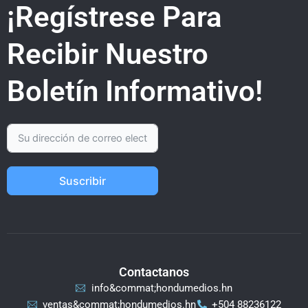
¡Regístrese Para
Recibir Nuestro
Boletín Informativo!
Suscribir
Contactanos
info&commat;hondumedios.hn
ventas&commat;hondumedios.hn
+504 88236122