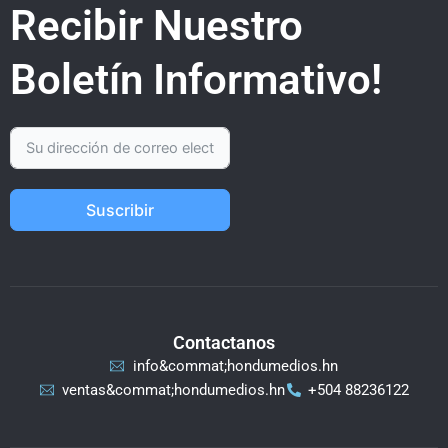
Recibir Nuestro
Boletín Informativo!
Suscribir
Contactanos
info&commat;hondumedios.hn
ventas&commat;hondumedios.hn
+504 88236122