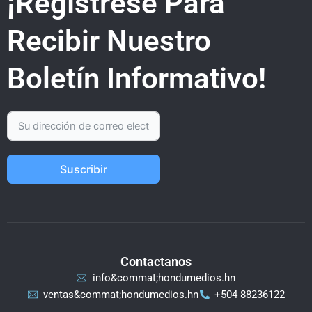
¡Regístrese Para
Recibir Nuestro
Boletín Informativo!
Suscribir
Contactanos
info&commat;hondumedios.hn
ventas&commat;hondumedios.hn
+504 88236122