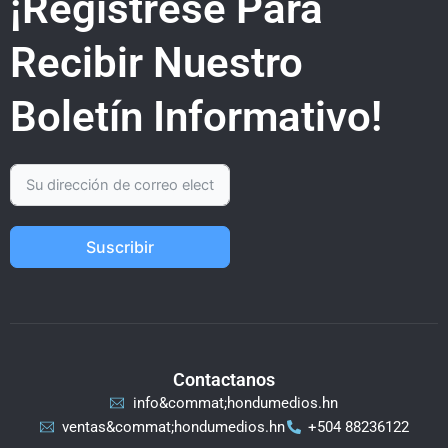
¡Regístrese Para
Recibir Nuestro
Boletín Informativo!
Suscribir
Contactanos
info&commat;hondumedios.hn
ventas&commat;hondumedios.hn
+504 88236122