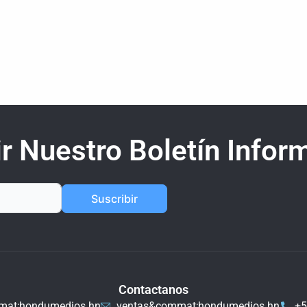
r Nuestro Boletín Inform
Suscribir
Contactanos
mat;hondumedios.hn
ventas&commat;hondumedios.hn
+5