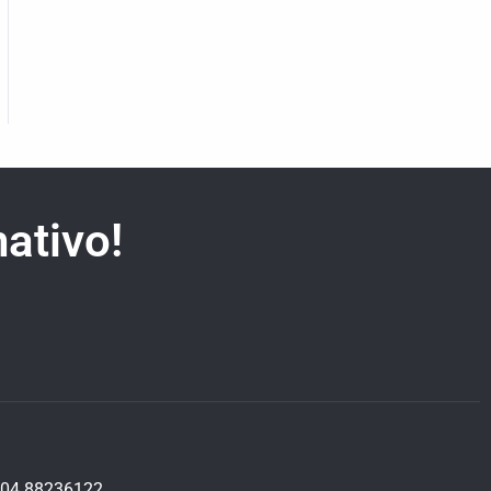
ativo!
04 88236122