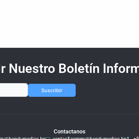
r Nuestro Boletín Inform
Suscribir
Contactanos
mat;hondumedios.hn
ventas&commat;hondumedios.hn
+5