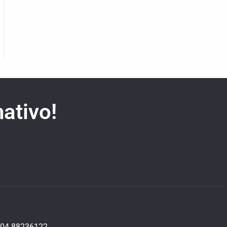
ativo!
04 88236122