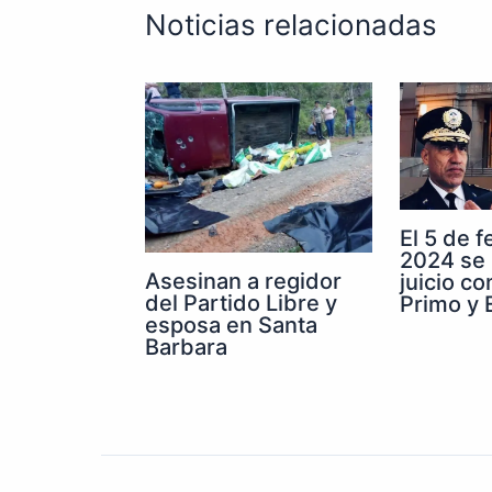
Noticias relacionadas
El 5 de 
2024 se 
Asesinan a regidor
juicio co
del Partido Libre y
Primo y E
esposa en Santa
Barbara