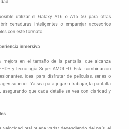
idad.
osible utilizar el Galaxy A16 o A16 5G para otras
ir cerraduras inteligentes o emparejar accesorios
bles con este formato.
periencia inmersiva
 mejora en el tamaño de la pantalla, que alcanza
n FHD+ y tecnología Super AMOLED. Esta combinación
sionantes, ideal para disfrutar de películas, series o
gen superior. Ya sea para jugar o trabajar, la pantalla
, asegurando que cada detalle se vea con claridad y
les
 velocidad real puede variar dependiendo del país, el