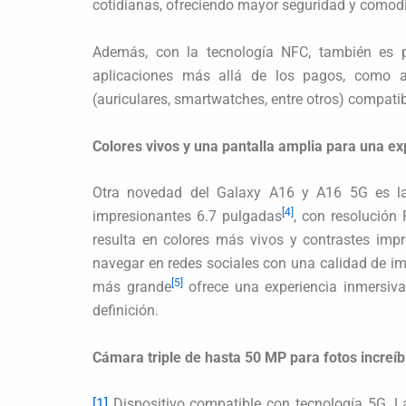
cotidianas, ofreciendo mayor seguridad y comod
Además, con la tecnología NFC, también es p
aplicaciones más allá de los pagos, como abr
(auriculares, smartwatches, entre otros) compati
Colores vivos y una pantalla amplia para una ex
Otra novedad del Galaxy A16 y A16 5G es la
[4]
impresionantes 6.7 pulgadas
, con resolució
resulta en colores más vivos y contrastes impre
navegar en redes sociales con una calidad de ima
[5]
más grande
ofrece una experiencia inmersiva
definición.
Cámara triple de hasta 50 MP para fotos increíb
[1]
Dispositivo compatible con tecnología 5G. La