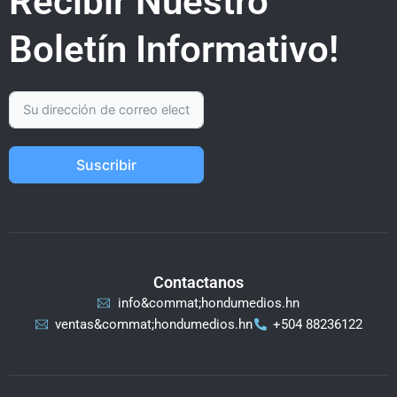
Recibir Nuestro
Boletín Informativo!
Suscribir
Contactanos
info&commat;hondumedios.hn
ventas&commat;hondumedios.hn
+504 88236122