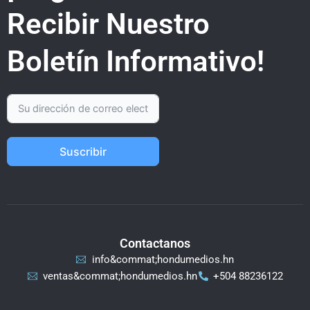
Recibir Nuestro
Boletín Informativo!
Suscribir
Contactanos
info&commat;hondumedios.hn
ventas&commat;hondumedios.hn
+504 88236122