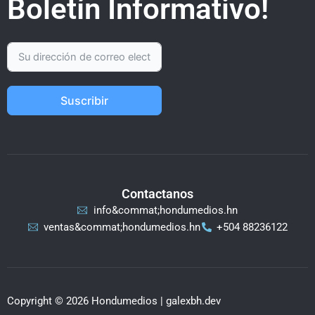
Boletín Informativo!
Suscribir
Contactanos
info&commat;hondumedios.hn
ventas&commat;hondumedios.hn
+504 88236122
Copyright © 2026 Hondumedios | galexbh.dev