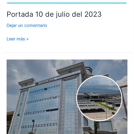
Portada 10 de julio del 2023
Dejar un comentario
Leer más »
Desembolsos
de
Palmerola
a
Inprema
sumarán
L277.3
millones
esta
semana