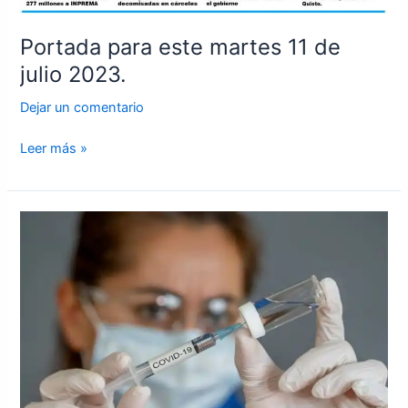
Portada para este martes 11 de
julio 2023.
Dejar un comentario
Leer más »
Salud
recomienda
uso
de
mascarilla
y
distanciamiento
por
incremento