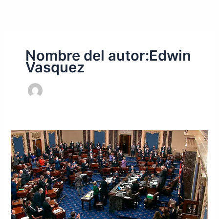
Ir
al
contenido
Nombre del autor:Edwin
Vasquez
Senadores
piden
protección
ante
expropiaciones
de
empresas
en