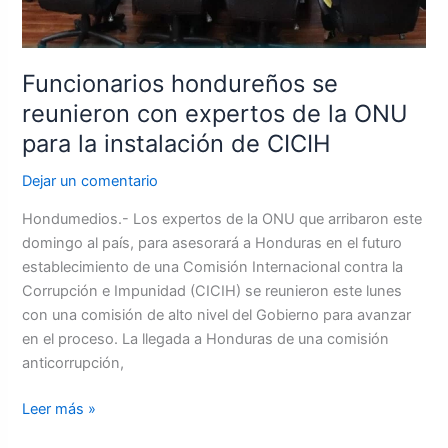
ONU
para
la
Funcionarios hondureños se
instalación
reunieron con expertos de la ONU
de
CICIH
para la instalación de CICIH
Dejar un comentario
Hondumedios.- Los expertos de la ONU que arribaron este
domingo al país, para asesorará a Honduras en el futuro
establecimiento de una Comisión Internacional contra la
Corrupción e Impunidad (CICIH) se reunieron este lunes
con una comisión de alto nivel del Gobierno para avanzar
en el proceso. La llegada a Honduras de una comisión
anticorrupción,
Leer más »