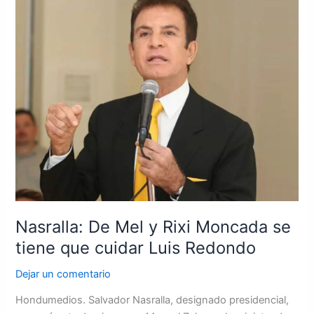
De
Mel
y
Rixi
Moncada
se
tiene
que
cuidar
Luis
Redondo
Nasralla: De Mel y Rixi Moncada se
tiene que cuidar Luis Redondo
Dejar un comentario
Hondumedios. Salvador Nasralla, designado presidencial,