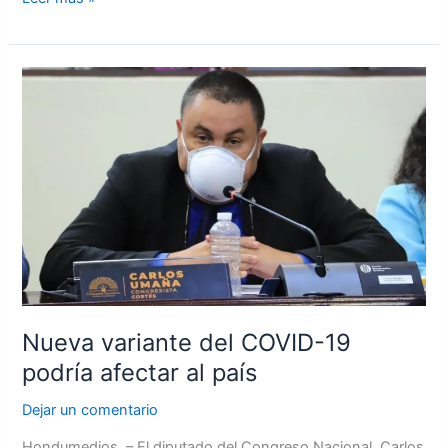
Nueva
variante
del
COVID-
19
podría
afectar
al
país
Nueva variante del COVID-19
podría afectar al país
Dejar un comentario
Hondumedios. – El diputado del Congreso Nacional, Carlos