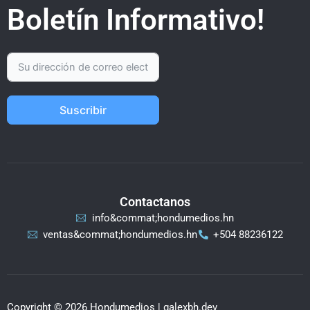
Boletín Informativo!
Suscribir
Contactanos
info&commat;hondumedios.hn
ventas&commat;hondumedios.hn
+504 88236122
Copyright © 2026 Hondumedios | galexbh.dev