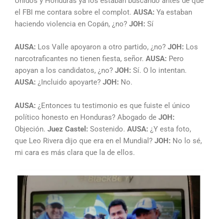
Unidos y Honduras ya los estaban buscando antes de que
el FBI me contara sobre el complot.
AUSA:
Ya estaban
haciendo violencia en Copán, ¿no?
JOH:
Sí
AUSA:
Los Valle apoyaron a otro partido, ¿no?
JOH:
Los
narcotraficantes no tienen fiesta, señor.
AUSA:
Pero
apoyan a los candidatos, ¿no?
JOH:
Sí. O lo intentan.
AUSA:
¿Incluido apoyarte?
JOH:
No.
AUSA:
¿Entonces tu testimonio es que fuiste el único
político honesto en Honduras? Abogado de
JOH:
Objeción.
Juez Castel:
Sostenido.
AUSA:
¿Y esta foto,
que Leo Rivera dijo que era en el Mundial?
JOH:
No lo sé,
mi cara es más clara que la de ellos.