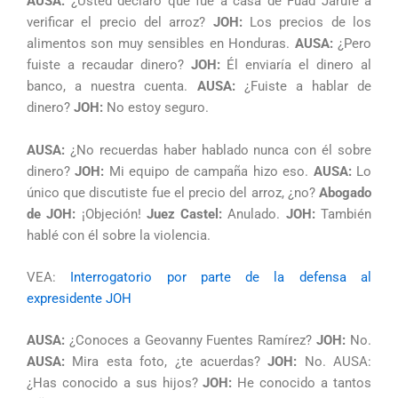
AUSA:
¿Usted declaró que fue a casa de Fuad Jarufe a
verificar el precio del arroz?
JOH:
Los precios de los
alimentos son muy sensibles en Honduras.
AUSA:
¿Pero
fuiste a recaudar dinero?
JOH:
Él enviaría el dinero al
banco, a nuestra cuenta.
AUSA:
¿Fuiste a hablar de
dinero?
JOH:
No estoy seguro.
AUSA:
¿No recuerdas haber hablado nunca con él sobre
dinero?
JOH:
Mi equipo de campaña hizo eso.
AUSA:
Lo
único que discutiste fue el precio del arroz, ¿no?
Abogado
de JOH:
¡Objeción!
Juez Castel:
Anulado.
JOH:
También
hablé con él sobre la violencia.
VEA:
Interrogatorio por parte de la defensa al
expresidente JOH
AUSA:
¿Conoces a Geovanny Fuentes Ramírez?
JOH:
No.
AUSA:
Mira esta foto, ¿te acuerdas?
JOH:
No. AUSA:
¿Has conocido a sus hijos?
JOH:
He conocido a tantos