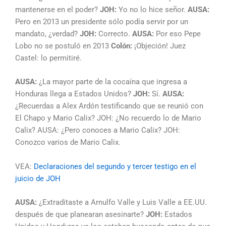
mantenerse en el poder?
JOH:
Yo no lo hice señor.
AUSA:
Pero en 2013 un presidente sólo podía servir por un
mandato, ¿verdad?
JOH:
Correcto.
AUSA:
Por eso Pepe
Lobo no se postuló en 2013
Colón:
¡Objeción! Juez
Castel: lo permitiré.
AUSA:
¿La mayor parte de la cocaína que ingresa a
Honduras llega a Estados Unidos?
JOH:
Sí.
AUSA:
¿Recuerdas a Alex Ardón testificando que se reunió con
El Chapo y Mario Calix? JOH: ¿No recuerdo lo de Mario
Calix? AUSA: ¿Pero conoces a Mario Calix? JOH:
Conozco varios de Mario Calix.
VEA:
Declaraciones del segundo y tercer testigo en el
juicio de JOH
AUSA:
¿Extraditaste a Arnulfo Valle y Luis Valle a EE.UU.
después de que planearan asesinarte?
JOH:
Estados