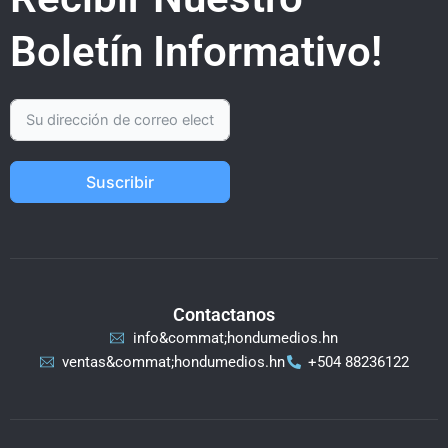
Boletín Informativo!
Suscribir
Contactanos
info&commat;hondumedios.hn
ventas&commat;hondumedios.hn
+504 88236122