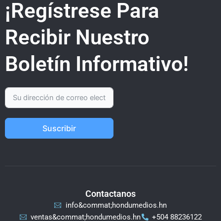
¡Regístrese Para
Recibir Nuestro
Boletín Informativo!
Suscribir
Contactanos
info&commat;hondumedios.hn
ventas&commat;hondumedios.hn
+504 88236122