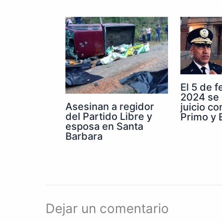
El 5 de 
2024 se 
Asesinan a regidor
juicio co
del Partido Libre y
Primo y E
esposa en Santa
Barbara
Dejar un comentario