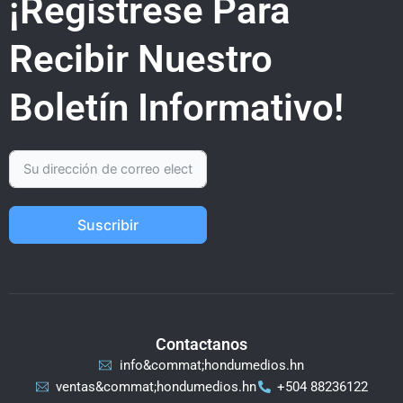
¡Regístrese Para
Recibir Nuestro
Boletín Informativo!
Suscribir
Contactanos
info&commat;hondumedios.hn
ventas&commat;hondumedios.hn
+504 88236122