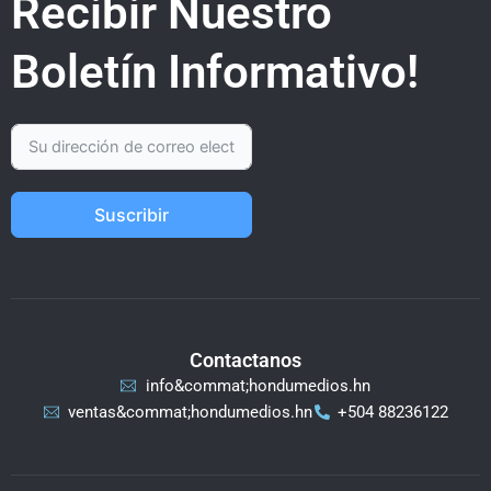
Recibir Nuestro
Boletín Informativo!
Suscribir
Contactanos
info&commat;hondumedios.hn
ventas&commat;hondumedios.hn
+504 88236122