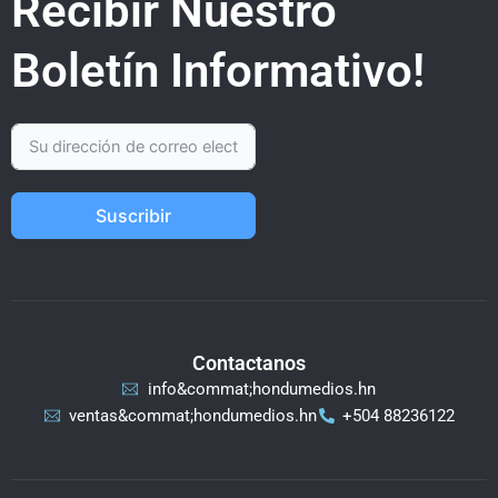
Recibir Nuestro
Boletín Informativo!
Suscribir
Contactanos
info&commat;hondumedios.hn
ventas&commat;hondumedios.hn
+504 88236122