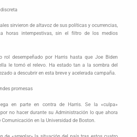
discreta
les sirvieron de altavoz de sus políticas y ocurrencias,
 horas intempestivas, sin el filtro de los medios
to rol desempeñado por Harris hasta que Joe Biden
 ella le tomó el relevo. Ha estado tan a la sombra del
ado a descubrir en esta breve y acelerada campaña.
grandes promesas
uega en parte en contra de Harris. Se la «culpa»
 por no hacer durante su Administración lo que ahora
e Comunicación en la Universidad de Boston.
n de «arreglar» la situación del país tras estos cuatro