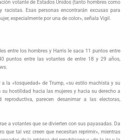
lación votante de Estados Unidos (tanto hombres como
 y racistas. Esas personas encontrarán excusas para
jer, especialmente por una de color», señala Vigil.
es entre los hombres y Harris le saca 11 puntos entre
 40 puntos entre las votantes de entre 18 y 29 años,
ews.
 a la «tosquedad» de Trump, «su estilo machista y su
s su hostilidad hacia las mujeres y hacia su derecho a
 reproductiva, parecen desanimar a las electoras,
atrae a votantes que se divierten con sus payasadas. Da
ro que tal vez creen que necesitan reprimir», mientras
nsados de la retórica del republicano y «de la ira y la