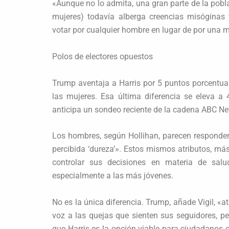
«Aunque no lo admita, una gran parte de la pob
mujeres) todavía alberga creencias misóginas
votar por cualquier hombre en lugar de por una mu
Polos de electores opuestos
Trump aventaja a Harris por 5 puntos porcentual
las mujeres. Esa última diferencia se eleva a
anticipa un sondeo reciente de la cadena ABC N
Los hombres, según Hollihan, parecen responder
percibida ‘dureza’». Estos mismos atributos, má
controlar sus decisiones en materia de salud
especialmente a las más jóvenes.
No es la única diferencia. Trump, añade Vigil, «
voz a las quejas que sienten sus seguidores, pe
que Harris es la opción viable para ciudadanos ca