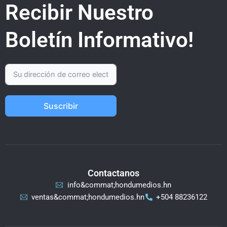
Recibir Nuestro
Boletín Informativo!
Suscribir
Contactanos
info&commat;hondumedios.hn
ventas&commat;hondumedios.hn
+504 88236122