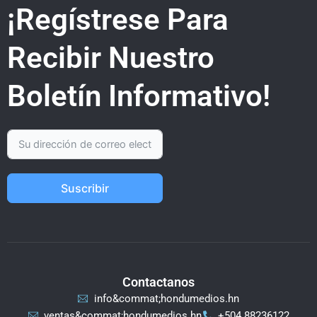
¡Regístrese Para
Recibir Nuestro
Boletín Informativo!
Suscribir
Contactanos
info&commat;hondumedios.hn
ventas&commat;hondumedios.hn
+504 88236122