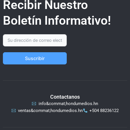
Recibir Nuestro
Boletín Informativo!
Suscribir
Contactanos
info&commat;hondumedios.hn
ventas&commat;hondumedios.hn
+504 88236122